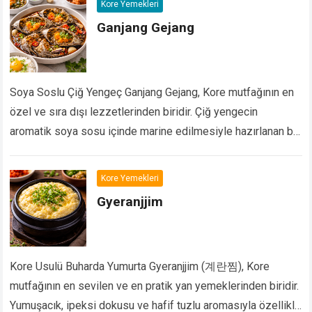
Kore Yemekleri
Ganjang Gejang
Soya Soslu Çiğ Yengeç Ganjang Gejang, Kore mutfağının en
özel ve sıra dışı lezzetlerinden biridir. Çiğ yengecin
aromatik soya sosu içinde marine edilmesiyle hazırlanan bu
yemek, özellikle Kore mutfağı, fermente/çiğ…
Devamını Oku...
Kore Yemekleri
Gyeranjjim
Kore Usulü Buharda Yumurta Gyeranjjim (계란찜), Kore
mutfağının en sevilen ve en pratik yan yemeklerinden biridir.
Yumuşacık, ipeksi dokusu ve hafif tuzlu aromasıyla özellikle