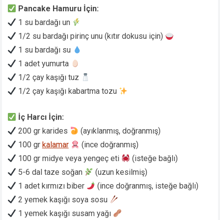
Pancake Hamuru İçin:
1 su bardağı un
1/2 su bardağı pirinç unu (kıtır dokusu için)
1 su bardağı su
1 adet yumurta
1/2 çay kaşığı tuz
1/2 çay kaşığı kabartma tozu
İç Harcı İçin:
200 gr karides
(ayıklanmış, doğranmış)
100 gr
kalamar
(ince doğranmış)
100 gr midye veya yengeç eti
(isteğe bağlı)
5-6 dal taze soğan
(uzun kesilmiş)
1 adet kırmızı biber
(ince doğranmış, isteğe bağlı)
2 yemek kaşığı soya sosu
1 yemek kaşığı susam yağı