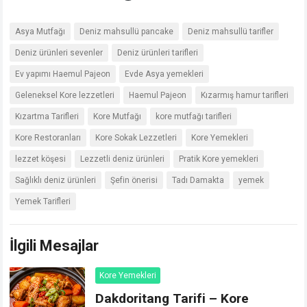
Asya Mutfağı
Deniz mahsullü pancake
Deniz mahsullü tarifler
Deniz ürünleri sevenler
Deniz ürünleri tarifleri
Ev yapımı Haemul Pajeon
Evde Asya yemekleri
Geleneksel Kore lezzetleri
Haemul Pajeon
Kızarmış hamur tarifleri
Kızartma Tarifleri
Kore Mutfağı
kore mutfağı tarifleri
Kore Restoranları
Kore Sokak Lezzetleri
Kore Yemekleri
lezzet köşesi
Lezzetli deniz ürünleri
Pratik Kore yemekleri
Sağlıklı deniz ürünleri
Şefin önerisi
Tadı Damakta
yemek
Yemek Tarifleri
İlgili Mesajlar
Kore Yemekleri
Dakdoritang Tarifi – Kore