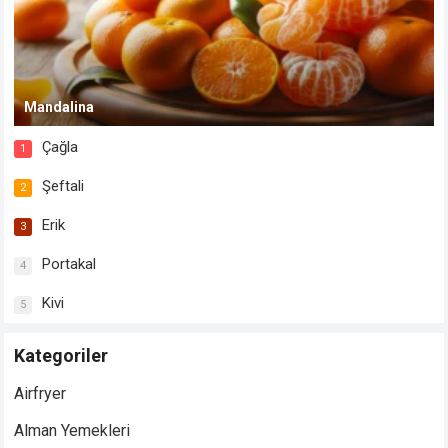
Mandalina
Çağla
1
Şeftali
2
Erik
3
Portakal
4
Kivi
5
Kategoriler
Airfryer
Alman Yemekleri