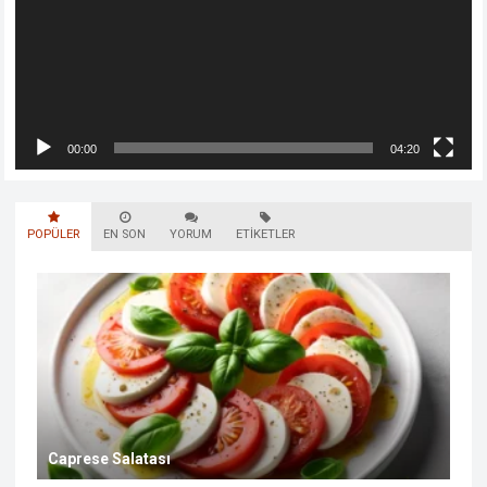
00:00
04:20
POPÜLER
EN SON
YORUM
ETIKETLER
Caprese Salatası