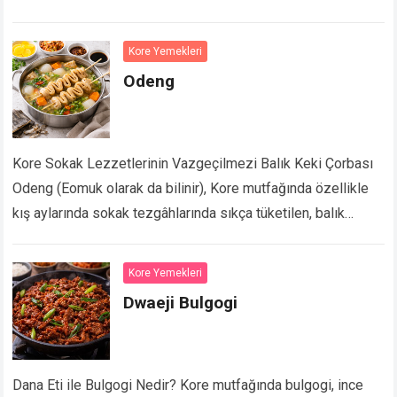
Kore restoranlarında barbekü menülerinin yanında servis…
Devamını Oku...
Kore Yemekleri
Odeng
Kore Sokak Lezzetlerinin Vazgeçilmezi Balık Keki Çorbası
Odeng (Eomuk olarak da bilinir), Kore mutfağında özellikle
kış aylarında sokak tezgâhlarında sıkça tüketilen, balık
kekleriyle hazırlanan sıcak ve aromatik bir çorbadır. Hafif…
Devamını Oku...
Kore Yemekleri
Dwaeji Bulgogi
Dana Eti ile Bulgogi Nedir? Kore mutfağında bulgogi, ince