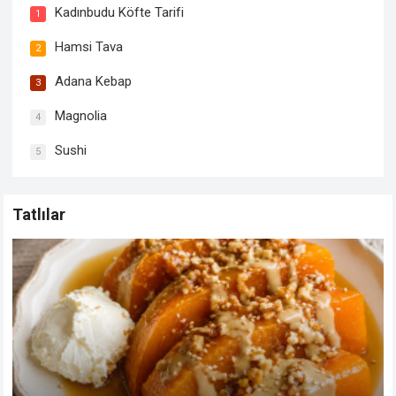
Kadınbudu Köfte Tarifi
1
Hamsi Tava
2
Adana Kebap
3
Magnolia
4
Sushi
5
Tatlılar