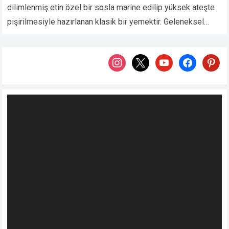
dilimlenmiş etin özel bir sosla marine edilip yüksek ateşte
pişirilmesiyle hazırlanan klasik bir yemektir. Geleneksel
Dwaeji Bulgogi (돼지불고기) domuz etiyle yapılır;…
Devamını
Oku...
instagram
x
youtube
facebook
pintere
Video
oynatıcı