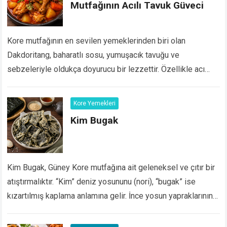
Mutfağının Acılı Tavuk Güveci
Kore mutfağının en sevilen yemeklerinden biri olan
Dakdoritang, baharatlı sosu, yumuşacık tavuğu ve
sebzeleriyle oldukça doyurucu bir lezzettir. Özellikle acı
severlerin favorisi olan bu geleneksel Kore yemeği, yoğun
aroması ve…
Devamını Oku...
Kore Yemekleri
Kim Bugak
Kim Bugak, Güney Kore mutfağına ait geleneksel ve çıtır bir
atıştırmalıktır. “Kim” deniz yosununu (nori), “bugak” ise
kızartılmış kaplama anlamına gelir. İnce yosun yapraklarının
pirinç lapasıyla kaplanıp kurutulması ve ardından…
Devamını
Oku...