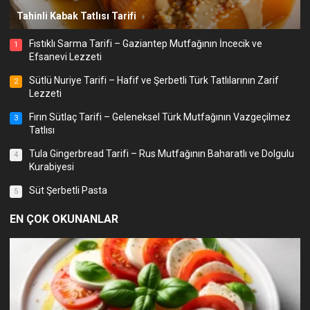
Tahinli Kabak Tatlısı Tarifi
Fıstıklı Sarma Tarifi – Gaziantep Mutfağının İncecik ve
1
Efsanevi Lezzeti
Sütlü Nuriye Tarifi – Hafif ve Şerbetli Türk Tatlılarının Zarif
2
Lezzeti
Fırın Sütlaç Tarifi – Geleneksel Türk Mutfağının Vazgeçilmez
3
Tatlısı
Tula Gingerbread Tarifi – Rus Mutfağının Baharatlı ve Dolgulu
4
Kurabiyesi
Süt Şerbetli Pasta
5
EN ÇOK OKUNANLAR