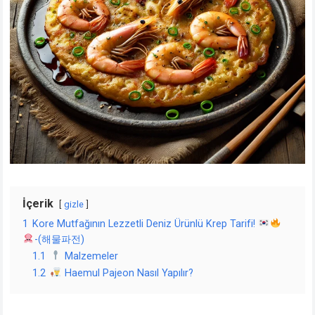
İçerik
gizle
1
Kore Mutfağının Lezzetli Deniz Ürünlü Krep Tarifi!
-(해물파전)
1.1
Malzemeler
1.2
Haemul Pajeon Nasıl Yapılır?