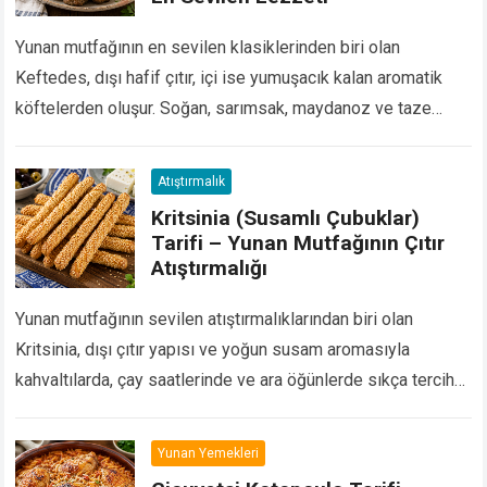
Yunan mutfağının en sevilen klasiklerinden biri olan
Keftedes, dışı hafif çıtır, içi ise yumuşacık kalan aromatik
köftelerden oluşur. Soğan, sarımsak, maydanoz ve taze
nane ile zenginleştirilen bu özel tarif, Akdeniz…
Devamını
Oku...
Atıştırmalık
Kritsinia (Susamlı Çubuklar)
Tarifi – Yunan Mutfağının Çıtır
Atıştırmalığı
Yunan mutfağının sevilen atıştırmalıklarından biri olan
Kritsinia, dışı çıtır yapısı ve yoğun susam aromasıyla
kahvaltılarda, çay saatlerinde ve ara öğünlerde sıkça tercih
edilir. Özellikle gevrek dokusu sayesinde peynir tabaklarının
ve…
Devamını Oku...
Yunan Yemekleri