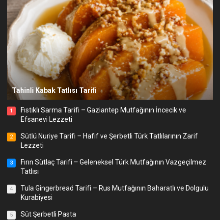
Tahinli Kabak Tatlısı Tarifi
Fıstıklı Sarma Tarifi – Gaziantep Mutfağının İncecik ve
1
Efsanevi Lezzeti
Sütlü Nuriye Tarifi – Hafif ve Şerbetli Türk Tatlılarının Zarif
2
Lezzeti
Fırın Sütlaç Tarifi – Geleneksel Türk Mutfağının Vazgeçilmez
3
Tatlısı
Tula Gingerbread Tarifi – Rus Mutfağının Baharatlı ve Dolgulu
4
Kurabiyesi
Süt Şerbetli Pasta
5