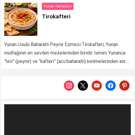
Devamını Oku...
Yunan Yemekleri
Tirokafteri
Yunan Usulü Baharatlı Peynir Ezmesi Tirokafteri, Yunan
mutfağının en sevilen mezelerinden biridir. İsmini Yunanca
“tiro” (peynir) ve “kafteri” (acı/baharatlı) kelimelerinden alır.
Ana malzemesi beyaz peynir olan bu lezzet, közlenmiş
kırmızı…
Devamını Oku...
instagram
x
youtube
facebook
pintere
Video
oynatıcı