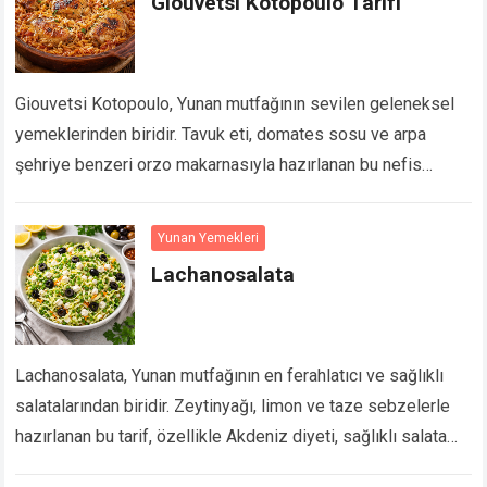
Giouvetsi Kotopoulo Tarifi
Giouvetsi Kotopoulo, Yunan mutfağının sevilen geleneksel
yemeklerinden biridir. Tavuk eti, domates sosu ve arpa
şehriye benzeri orzo makarnasıyla hazırlanan bu nefis
güveç; fırında ağır ağır pişirilerek yoğun aromalı ve
doyurucu…
Devamını Oku...
Yunan Yemekleri
Lachanosalata
Lachanosalata, Yunan mutfağının en ferahlatıcı ve sağlıklı
salatalarından biridir. Zeytinyağı, limon ve taze sebzelerle
hazırlanan bu tarif, özellikle Akdeniz diyeti, sağlıklı salata
tarifleri ve hafif yemekler arayanlar için idealdir.
…