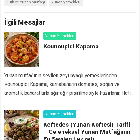
Türk ve Yunan Mutfağı
Yunan yemekleri
İlgili Mesajlar
Yunan Yemekleri
Kounoupidi Kapama
Yunan mutfağının sevilen zeytinyağlı yemeklerinden
Kounoupidi Kapama, karnabaharın domates, soğan ve
aromatik baharatlarla ağır ağır pişirilmesiyle hazırlanır. Hafif,
besleyici ve etsiz bir ana yemek arayanlar için oldukça
lezzetli bir seçenektir….
Devamını Oku...
Yunan Yemekleri
Keftedes (Yunan Köftesi) Tarifi
– Geleneksel Yunan Mutfağının
En Sevilen Lezzeti