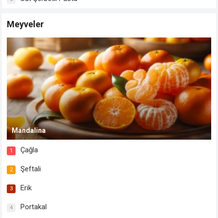
Meyveler
Mandalina
Çağla
1
Şeftali
2
Erik
3
Portakal
4