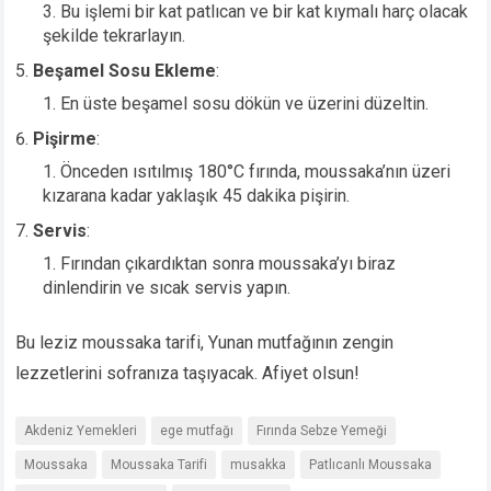
Bu işlemi bir kat patlıcan ve bir kat kıymalı harç olacak
şekilde tekrarlayın.
Beşamel Sosu Ekleme
:
En üste beşamel sosu dökün ve üzerini düzeltin.
Pişirme
:
Önceden ısıtılmış 180°C fırında, moussaka’nın üzeri
kızarana kadar yaklaşık 45 dakika pişirin.
Servis
:
Fırından çıkardıktan sonra moussaka’yı biraz
dinlendirin ve sıcak servis yapın.
Bu leziz moussaka tarifi, Yunan mutfağının zengin
lezzetlerini sofranıza taşıyacak. Afiyet olsun!
Akdeniz Yemekleri
ege mutfağı
Fırında Sebze Yemeği
Moussaka
Moussaka Tarifi
musakka
Patlıcanlı Moussaka