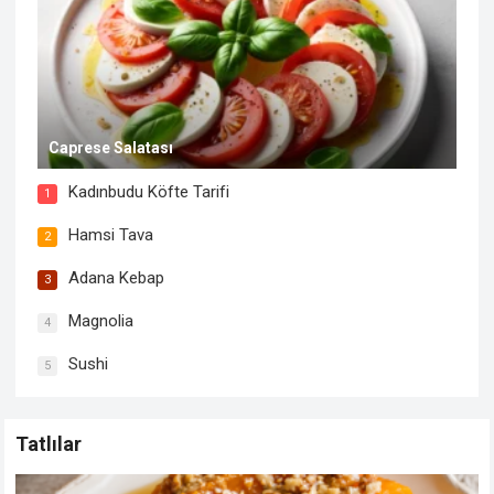
Caprese Salatası
Kadınbudu Köfte Tarifi
1
Hamsi Tava
2
Adana Kebap
3
Magnolia
4
Sushi
5
Tatlılar