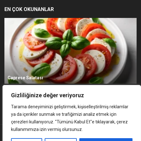
EN ÇOK OKUNANLAR
Caprese Salatası
Kadınbudu Köfte Tarifi
1
Gizliliğinize değer veriyoruz
Hamsi Tava
2
Tarama deneyiminizi geliştirmek, kişiselleştirilmiş reklamlar
Adana Kebap
3
ya da içerikler sunmak ve trafiğimizi analiz etmek için
çerezleri kullanıyoruz. "Tümünü Kabul Et"e tıklayarak, çerez
kullanımımıza izin vermiş olursunuz.
ANASAYFA
K.V.K.K
GIZLILIK POLITIKASI