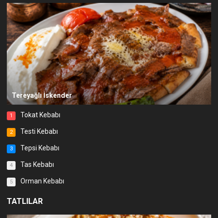
Tereyağlı İskender
Tokat Kebabı
1
Testi Kebabı
2
Tepsi Kebabı
3
Tas Kebabı
4
Orman Kebabı
5
TATLILAR