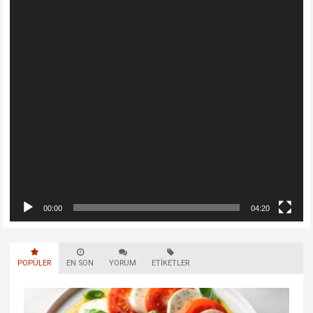
00:00
04:20
POPÜLER
EN SON
YORUM
ETIKETLER