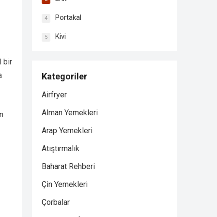
Portakal
4
Kivi
5
 bir
a
Kategoriler
Airfryer
Alman Yemekleri
n
Arap Yemekleri
Atıştırmalık
Baharat Rehberi
Çin Yemekleri
Çorbalar