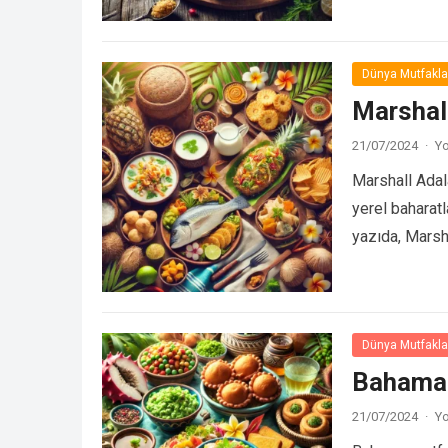
Dünya Mutfakla
Marshal
21/07/2024
·
Yo
Marshall Adala
yerel baharatl
yazıda, Marsha
lezzetleri…
De
Dünya Mutfakla
Bahama 
21/07/2024
·
Yo