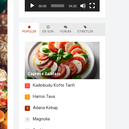
00:00
04:20
POPÜLER
EN SON
YORUM
ETIKETLER
Caprese Salatası
Kadınbudu Köfte Tarifi
1
Hamsi Tava
2
Adana Kebap
3
Magnolia
4