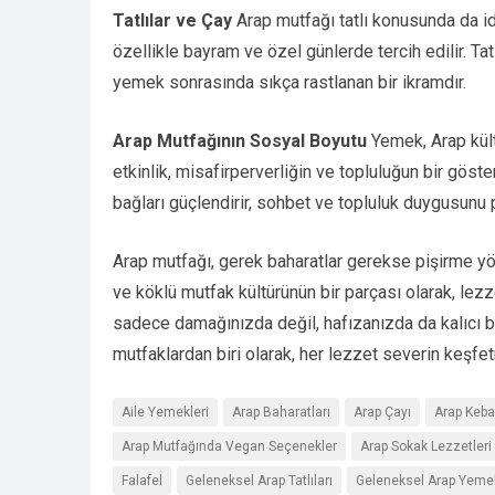
Tatlılar ve Çay
Arap mutfağı tatlı konusunda da iddi
özellikle bayram ve özel günlerde tercih edilir. Tat
yemek sonrasında sıkça rastlanan bir ikramdır.
Arap Mutfağının Sosyal Boyutu
Yemek, Arap kül
etkinlik, misafirperverliğin ve topluluğun bir göste
bağları güçlendirir, sohbet ve topluluk duygusunu pe
Arap mutfağı, gerek baharatlar gerekse pişirme yö
ve köklü mutfak kültürünün bir parçası olarak, lezz
sadece damağınızda değil, hafızanızda da kalıcı bir
mutfaklardan biri olarak, her lezzet severin keşfe
Aile Yemekleri
Arap Baharatları
Arap Çayı
Arap Keba
Arap Mutfağında Vegan Seçenekler
Arap Sokak Lezzetleri
Falafel
Geleneksel Arap Tatlıları
Geleneksel Arap Yemek