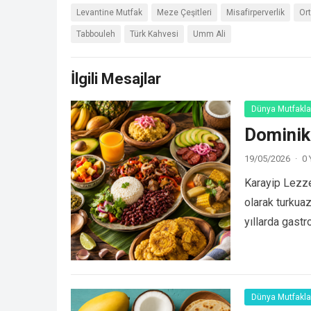
Levantine Mutfak
Meze Çeşitleri
Misafirperverlik
Or
Tabbouleh
Türk Kahvesi
Umm Ali
İlgili Mesajlar
Dünya Mutfakla
Dominik
19/05/2026
·
0
Karayip Lezze
olarak turkuaz
yıllarda gast
Dünya Mutfakla