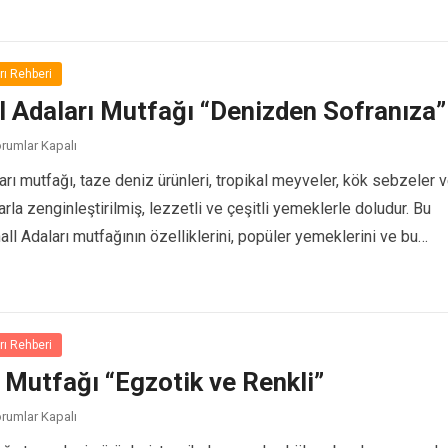
rı Rehberi
l Adaları Mutfağı “Denizden Sofranıza”
rumlar Kapalı
rı mutfağı, taze deniz ürünleri, tropikal meyveler, kök sebzeler 
arla zenginleştirilmiş, lezzetli ve çeşitli yemeklerle doludur. Bu
ll Adaları mutfağının özelliklerini, popüler yemeklerini ve bu
vamını Oku...
rı Rehberi
Mutfağı “Egzotik ve Renkli”
rumlar Kapalı