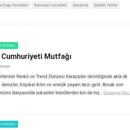
ta Doğu Yemekleri
Ramazan Lezzetleri
Şawarma
Şerbetli Tatlılar
rı Rehberi
 Cumhuriyeti Mutfağı
 Yorum
tlerinin Renkli ve Trend Dünyası Karayipler denildiğinde akla ilk
 denizler, tropikal iklim ve enerjik yaşam tarzı gelir. Ancak son
ronomi dünyasında yükselen trendlerden biri de hiç…
Devamını Oku..
rı Rehberi