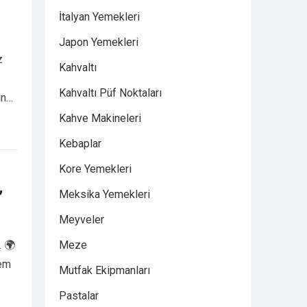
İtalyan Yemekleri
Japon Yemekleri
z
Kahvaltı
Kahvaltı Püf Noktaları
ünün
Kahve Makineleri
Kebaplar
Kore Yemekleri
”
Meksika Yemekleri
Meyveler
. 🌍
Meze
hem
Mutfak Ekipmanları
Pastalar