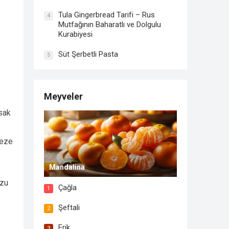
Tula Gingerbread Tarifi – Rus
4
Mutfağının Baharatlı ve Dolgulu
Kurabiyesi
Süt Şerbetli Pasta
5
Meyveler
sak
meze
Mandalina
uzu
Çağla
1
Şeftali
2
Erik
3