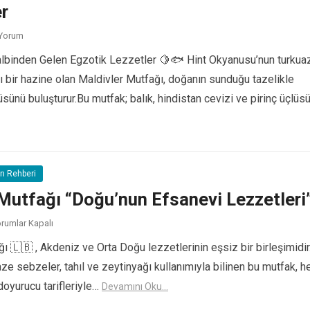
r
 Yorum
lbinden Gelen Egzotik Lezzetler 🍋🐟 Hint Okyanusu’nun turkua
ı bir hazine olan Maldivler Mutfağı, doğanın sunduğu tazelikle
sünü buluşturur.Bu mutfak; balık, hindistan cevizi ve pirinç üçlüs
amını Oku...
rı Rehberi
Mutfağı “Doğu’nun Efsanevi Lezzetleri
rumlar Kapalı
 🇱🇧 , Akdeniz ve Orta Doğu lezzetlerinin eşsiz bir birleşimidir
aze sebzeler, tahıl ve zeytinyağı kullanımıyla bilinen bu mutfak, 
doyurucu tarifleriyle…
Devamını Oku...