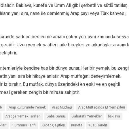
alıdır. Baklava, kunefe ve Umm Ali gibi şerbetli ve sütlü tatlılar,
lıların yanı sıra, nane ile demlenmiş Arap çayı veya Türk kahvesi,
türünde sadece beslenme amacı gütmeyen, aynı zamanda sosyal
rgesidir. Uzun yemek saatleri, aile bireyleri ve arkadaşlar arasınd
kiştirir.
ntemleriyle kendine has bir dünya sunar. Her bir yemek, bu zengi
etin yanı sıra bir hikaye anlatır. Arap mutfağını deneyimlemek,
 iz bırakır. Bu mutfak, dünya üzerindeki en eski ve en çeşitli
tmesi gereken zengin bir mirasa sahiptir.
bı
Arap Kültüründe Yemek
Arap Mutfağı
Arap Mutfağında Et Yemekleri
Arapça Yemek Tarifleri
Baba Ganuş
Baharatlı Yemekler
baklava
leri
Hummus Tarifi
Kebap Çeşitleri
Kunefe
Kuzu Tandır