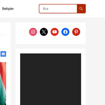
İletişim
instagram
x
youtube
facebook
pinterest
Video
oynatıcı