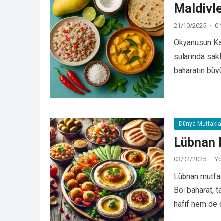
Maldivle
21/10/2025
·
0
Okyanusun Ka
sularında sakl
baharatın büyü
ustalıkla…
Dev
Dünya Mutfakla
Lübnan 
03/02/2025
·
Yo
Lübnan mutfağı
Bol baharat, t
hafif hem de 