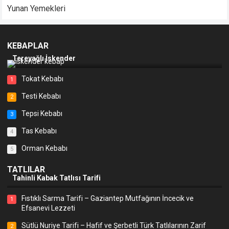
Yunan Yemekleri
KEBAPLAR
Tereyağlı İskender
Tokat Kebabı
1
Testi Kebabı
2
Tepsi Kebabı
3
Tas Kebabı
4
Orman Kebabı
5
TATLILAR
Tahinli Kabak Tatlısı Tarifi
Fıstıklı Sarma Tarifi – Gaziantep Mutfağının İncecik ve
1
Efsanevi Lezzeti
Sütlü Nuriye Tarifi – Hafif ve Şerbetli Türk Tatlılarının Zarif
2