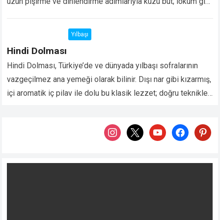
uzun pişirme ve dinlendirme adımlarıyla kuzu but; lokum gibi
yumuşak, dışı…
Devamını Oku...
Yılbaşı
Hindi Dolması
Hindi Dolması, Türkiye’de ve dünyada yılbaşı sofralarının
vazgeçilmez ana yemeği olarak bilinir. Dışı nar gibi kızarmış,
içi aromatik iç pilav ile dolu bu klasik lezzet; doğru teknikle
hazırlandığında yumuşacık olur…
Devamını Oku...
instagram
x
youtube
facebook
pintere