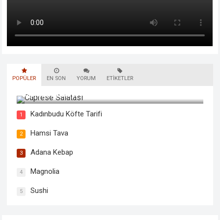
POPÜLER
EN SON
YORUM
ETIKETLER
Caprese Salatası
Kadınbudu Köfte Tarifi
1
Hamsi Tava
2
Adana Kebap
3
Magnolia
4
Sushi
5