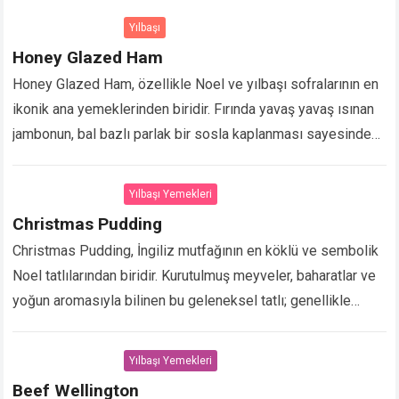
Yılbaşı
Honey Glazed Ham
Honey Glazed Ham, özellikle Noel ve yılbaşı sofralarının en
ikonik ana yemeklerinden biridir. Fırında yavaş yavaş ısınan
jambonun, bal bazlı parlak bir sosla kaplanması sayesinde
dışı karamelize, içi ise sulu…
Devamını Oku...
Yılbaşı Yemekleri
Christmas Pudding
Christmas Pudding, İngiliz mutfağının en köklü ve sembolik
Noel tatlılarından biridir. Kurutulmuş meyveler, baharatlar ve
yoğun aromasıyla bilinen bu geleneksel tatlı; genellikle
haftalar öncesinden hazırlanır, dinlendirilir ve servis
sırasında brendi…
Devamını Oku...
Yılbaşı Yemekleri
Beef Wellington