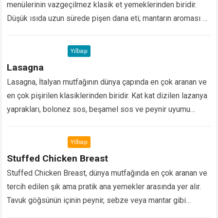
menülerinin vazgeçilmez klasik et yemeklerinden biridir.
Düşük ısıda uzun sürede pişen dana eti; mantarın aroması ve
yoğun sosuyla birleşerek yumuşak, sulu ve…
Devamını Oku...
Yılbaşı
Lasagna
Lasagna, İtalyan mutfağının dünya çapında en çok aranan ve
en çok pişirilen klasiklerinden biridir. Kat kat dizilen lazanya
yaprakları, bolonez sos, beşamel sos ve peynir uyumu
sayesinde hem doyurucu hem…
Devamını Oku...
Yılbaşı
Stuffed Chicken Breast
Stuffed Chicken Breast, dünya mutfağında en çok aranan ve
tercih edilen şık ama pratik ana yemekler arasında yer alır.
Tavuk göğsünün içinin peynir, sebze veya mantar gibi
malzemelerle doldurulup fırında…
Devamını Oku...