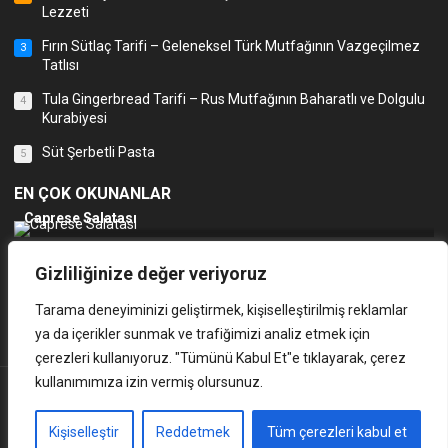
Lezzeti
Fırın Sütlaç Tarifi – Geleneksel Türk Mutfağının Vazgeçilmez
3
Tatlısı
Tula Gingerbread Tarifi – Rus Mutfağının Baharatlı ve Dolgulu
4
Kurabiyesi
Süt Şerbetli Pasta
5
EN ÇOK OKUNANLAR
Caprese Salatası
Kadınbudu Köfte Tarifi
1
Gizliliğinize değer veriyoruz
Hamsi Tava
2
Tarama deneyiminizi geliştirmek, kişiselleştirilmiş reklamlar
Adana Kebap
3
ya da içerikler sunmak ve trafiğimizi analiz etmek için
çerezleri kullanıyoruz. "Tümünü Kabul Et"e tıklayarak, çerez
kullanımımıza izin vermiş olursunuz.
ANASAYFA
K.V.K.K
GIZLILIK POLITIKASI
Tüm Hakları Saklıdır. © 2024 | Tasarım
Teknonic
Kişiselleştir
Reddetmek
Tüm çerezleri kabul et