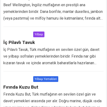
Beef Wellington, İngiliz mutfağının en prestijli ana
yemeklerinden biridir. Dana bonfile; mantar duxelles, jambon
(veya pastırma) ve milföy hamuru ile katmanlanır, fırında altın
rengi olana kadar pişirilir. Doğru teknikle hazırlandığında…
Devamını Oku...
Yılbaşı
İç Pilavlı Tavuk
İç Pilavlı Tavuk, Türk mutfağının en sevilen özel gün, davet
ve yılbaşı sofraları yemeklerinden biridir. Fırında nar gibi
kızaran tavuk ve içinde aromatik baharatlarla hazırlanan
klasik iç pilav, bu yemeği…
Devamını Oku...
Yılbaşı Yemekleri
Fırında Kuzu But
Fırında Kuzu But, Türk mutfağının en sevilen özel gün ve
davet yemekleri arasında yer alır. Doğru marine, düşük ısıda