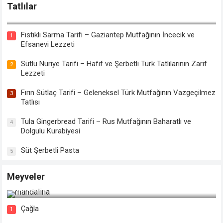
Tatlılar
Tahinli Kabak Tatlısı Tarifi
Fıstıklı Sarma Tarifi – Gaziantep Mutfağının İncecik ve
1
Efsanevi Lezzeti
Sütlü Nuriye Tarifi – Hafif ve Şerbetli Türk Tatlılarının Zarif
2
Lezzeti
Fırın Sütlaç Tarifi – Geleneksel Türk Mutfağının Vazgeçilmez
3
Tatlısı
Tula Gingerbread Tarifi – Rus Mutfağının Baharatlı ve
4
Dolgulu Kurabiyesi
Süt Şerbetli Pasta
5
Meyveler
Mandalina
Çağla
1