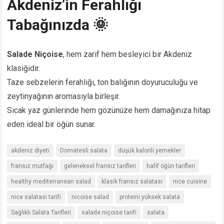
Akdeniz’in Ferahlığı
Tabağınızda 🌞
Salade Niçoise
, hem zarif hem besleyici bir Akdeniz
klasiğidir.
Taze sebzelerin ferahlığı, ton balığının doyuruculuğu ve
zeytinyağının aromasıyla birleşir.
Sıcak yaz günlerinde hem gözünüze hem damağınıza hitap
eden ideal bir öğün sunar.
akdeniz diyeti
Domatesli salata
düşük kalorili yemekler
fransız mutfağı
geleneksel fransız tarifleri
hafif öğün tarifleri
healthy mediterranean salad
klasik fransız salatası
nice cuisine
nice salatası tarifi
nicoise salad
proteini yüksek salata
Sağlıklı Salata Tarifleri
salade niçoise tarifi
salata