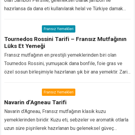
olan Jambon Persillé, geleneksel olarak jambon ile
hazırlansa da dana eti kullanılarak helal ve Türkiye damak
tadına uygun bir şekilde de hazırlanabilmektedir….
Devamını
Oku...
Fransız Yemekleri
Tournedos Rossini Tarifi – Fransız Mutfağının
Lüks Et Yemeği
Fransız mutfağının en prestijli yemeklerinden biri olan
Tournedos Rossini, yumuşacık dana bonfile, foie gras ve
özel sosun birleşimiyle hazırlanan şık bir ana yemektir. Zarif
sunumu ve yoğun aroması sayesinde fine…
Devamını Oku...
Fransız Yemekleri
Navarin d’Agneau Tarifi
Navarin d’Agneau, Fransız mutfağının klasik kuzu
yemeklerinden biridir. Kuzu eti, sebzeler ve aromatik otlarla
uzun süre pişirilerek hazırlanan bu geleneksel güveç