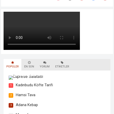
POPÜLER
EN SON
YORUM
ETIKETLER
Caprese Salatası
Kadınbudu Köfte Tarifi
1
Hamsi Tava
2
Adana Kebap
3