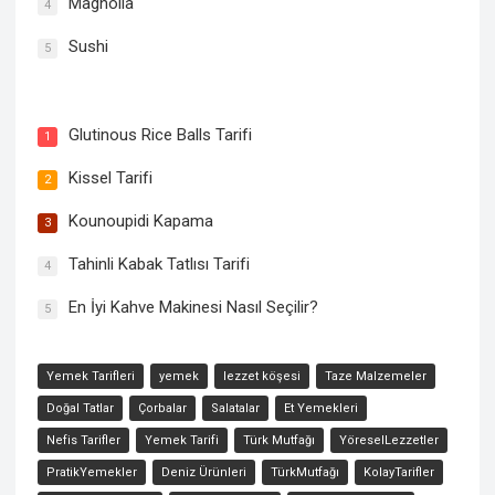
Magnolia
4
Sushi
5
Canard à l’Orange Tarifi
Glutinous Rice Balls Tarifi
1
Kissel Tarifi
2
Kounoupidi Kapama
3
Tahinli Kabak Tatlısı Tarifi
4
En İyi Kahve Makinesi Nasıl Seçilir?
5
Yemek Tarifleri
yemek
lezzet köşesi
Taze Malzemeler
Doğal Tatlar
Çorbalar
Salatalar
Et Yemekleri
Nefis Tarifler
Yemek Tarifi
Türk Mutfağı
YöreselLezzetler
PratikYemekler
Deniz Ürünleri
TürkMutfağı
KolayTarifler