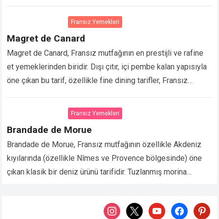
yemeği; yumuşacık eti ve yoğun sosuyla oldukça özel bir…
Devamını Oku...
Fransız Yemekleri
Magret de Canard
Magret de Canard, Fransız mutfağının en prestijli ve rafine
et yemeklerinden biridir. Dışı çıtır, içi pembe kalan yapısıyla
öne çıkan bu tarif, özellikle fine dining tarifler, Fransız
mutfağı ve gurme…
Devamını Oku...
Fransız Yemekleri
Brandade de Morue
Brandade de Morue, Fransız mutfağının özellikle Akdeniz
kıyılarında (özellikle Nîmes ve Provence bölgesinde) öne
çıkan klasik bir deniz ürünü tarifidir. Tuzlanmış morina
balığının (bacalao) zeytinyağı, süt ve sarımsakla püre
haline…
Devamını Oku...
instagram
x
youtube
facebook
pintere