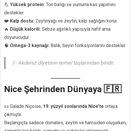
💪
Yüksek protein:
Ton balığı ve yumurta kas yapımını
destekler.
❤️
Kalp dostu:
Zeytinyağı ve zeytin, kalp sağlığını korur.
🔥
Düşük kalorili:
Sebze ağırlıklı yapısıyla hafif ama
doyurucudur.
🧠
Omega-3 kaynağı:
Balık, beyin fonksiyonlarını destekler.
🩺
Akdeniz diyetinin temel taşlarından biridir.
Nice Şehrinden Dünyaya 🇫🇷
📜 Salade Niçoise,
19. yüzyıl sonlarında Nice’te
ortaya
çıkmıştır.
Başlangıçta sadece domates, zeytin ve hamsiden oluşurken,
zamanla ton balığı, yumurta ve sebzeler eklenmiştir.