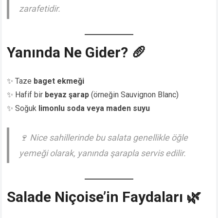
zarafetidir.
Yanında Ne Gider? 🥖
✨ Taze
baget ekmeği
✨ Hafif bir
beyaz şarap
(örneğin Sauvignon Blanc)
✨ Soğuk
limonlu soda veya maden suyu
🍷
Nice sahillerinde bu salata genellikle öğle
yemeği olarak, yanında şarapla servis edilir.
Salade Niçoise’in Faydaları 🌿