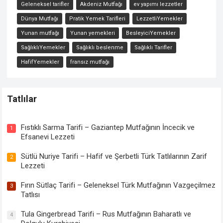
Geleneksel tarifler
Akdeniz Mutfağı
ev yapımı lezzetler
Dünya Mutfağı
Pratik Yemek Tarifleri
LezzetliYemekler
Yunan mutfağı
Yunan yemekleri
BesleyiciYemekler
SağlıklıYemekler
Sağlıklı beslenme
Sağlıklı Tarifler
HafifYemekler
fransız mutfağı
Tatlılar
Tahinli Kabak Tatlısı Tarifi
Fıstıklı Sarma Tarifi – Gaziantep Mutfağının İncecik ve
1
Efsanevi Lezzeti
Sütlü Nuriye Tarifi – Hafif ve Şerbetli Türk Tatlılarının Zarif
2
Lezzeti
Fırın Sütlaç Tarifi – Geleneksel Türk Mutfağının Vazgeçilmez
3
Tatlısı
Tula Gingerbread Tarifi – Rus Mutfağının Baharatlı ve
4