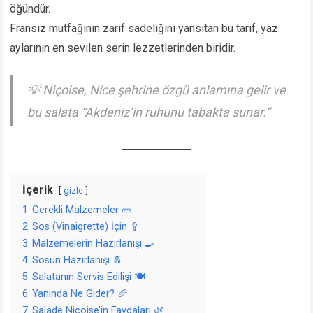
öğündür.
Fransız mutfağının zarif sadeliğini yansıtan bu tarif, yaz
aylarının en sevilen serin lezzetlerinden biridir.
💡
Niçoise
, Nice şehrine özgü anlamına gelir ve
bu salata “Akdeniz’in ruhunu tabakta sunar.”
İçerik
gizle
1
Gerekli Malzemeler 🥒
2
Sos (Vinaigrette) İçin 🥄
3
Malzemelerin Hazırlanışı 🍳
4
Sosun Hazırlanışı 🧂
5
Salatanın Servis Edilişi 🍽️
6
Yanında Ne Gider? 🥖
7
Salade Niçoise’in Faydaları 🌿