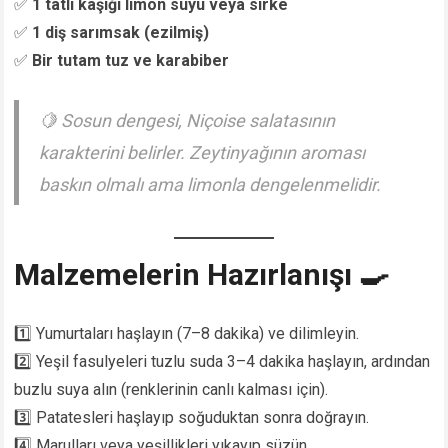
✅
1 tatlı kaşığı limon suyu veya sirke
✅
1 diş sarımsak (ezilmiş)
✅
Bir tutam tuz ve karabiber
🍋 Sosun dengesi, Niçoise salatasının
karakterini belirler. Zeytinyağının aroması
baskın olmalı ama limonla dengelenmelidir.
Malzemelerin Hazırlanışı 🍳
1️⃣ Yumurtaları haşlayın (7–8 dakika) ve dilimleyin.
2️⃣ Yeşil fasulyeleri tuzlu suda 3–4 dakika haşlayın, ardından
buzlu suya alın (renklerinin canlı kalması için).
3️⃣ Patatesleri haşlayıp soğuduktan sonra doğrayın.
4️⃣ Marulları veya yeşillikleri yıkayıp süzün.