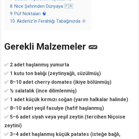
8
Nice Şehrinden Dünyaya 🇫🇷
9
Püf Noktaları 🧠
10
Akdeniz’in Ferahlığı Tabağınızda 🌞
Gerekli Malzemeler 🥒
✅
2 adet haşlanmış yumurta
✅
1 kutu ton balığı (zeytinyağlı, süzülmüş)
✅
8–10 adet cherry domates (ikiye bölünmüş)
✅
½ salatalık (ince dilimlenmiş)
✅
1 adet küçük kırmızı soğan (yarım halkalar halinde)
✅
8–10 adet yeşil fasulye (hafif haşlanmış)
✅
5–6 adet siyah veya yeşil zeytin (tercihen Niçoise
zeytini)
✅
3–4 adet haşlanmış küçük patates (isteğe bağlı,