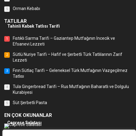
Orman Kebabı
5
TATLILAR
Tahinli Kabak Tatlısı Tarifi
Fıstıklı Sarma Tarifi – Gaziantep Mutfağının İncecik ve
1
Efsanevi Lezzeti
Sütlü Nuriye Tarifi – Hafif ve Şerbetli Türk Tatlılarının Zarif
2
Lezzeti
Fırın Sütlaç Tarifi – Geleneksel Türk Mutfağının Vazgeçilmez
3
Tatlısı
Tula Gingerbread Tarifi – Rus Mutfağının Baharatlı ve Dolgulu
4
Kurabiyesi
Süt Şerbetli Pasta
5
EN ÇOK OKUNANLAR
Caprese Salatası
Kadınbudu Köfte Tarifi
1