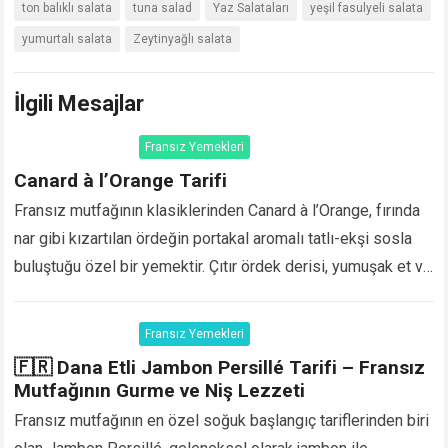
ton balıklı salata
tuna salad
Yaz Salataları
yeşil fasulyeli salata
yumurtalı salata
Zeytinyağlı salata
İlgili Mesajlar
Fransız Yemekleri
Canard à l’Orange Tarifi
Fransız mutfağının klasiklerinden Canard à l’Orange, fırında
nar gibi kızartılan ördeğin portakal aromalı tatlı-ekşi sosla
buluştuğu özel bir yemektir. Çıtır ördek derisi, yumuşak et ve
yoğun portakal sosuyla davet sofralarına…
Devamını Oku...
Fransız Yemekleri
🇫🇷 Dana Etli Jambon Persillé Tarifi – Fransız
Mutfağının Gurme ve Niş Lezzeti
Fransız mutfağının en özel soğuk başlangıç tariflerinden biri