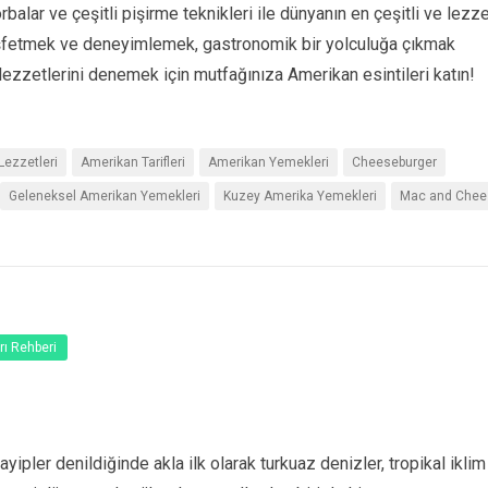
alar ve çeşitli pişirme teknikleri ile dünyanın en çeşitli ve lezze
 keşfetmek ve deneyimlemek, gastronomik bir yolculuğa çıkmak
lezzetlerini denemek için mutfağınıza Amerikan esintileri katın!
Lezzetleri
Amerikan Tarifleri
Amerikan Yemekleri
Cheeseburger
Geleneksel Amerikan Yemekleri
Kuzey Amerika Yemekleri
Mac and Chee
rı Rehberi
ipler denildiğinde akla ilk olarak turkuaz denizler, tropikal iklim