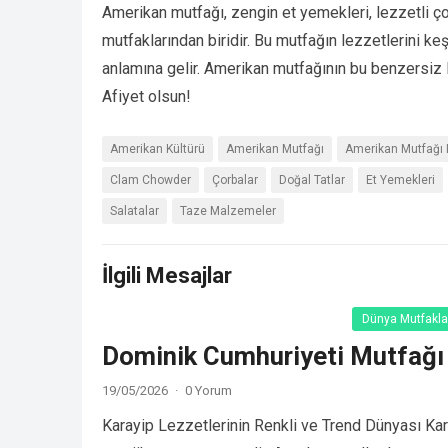
Amerikan mutfağı, zengin et yemekleri, lezzetli çorb
mutfaklarından biridir. Bu mutfağın lezzetlerini
anlamına gelir. Amerikan mutfağının bu benzersiz 
Afiyet olsun!
Amerikan Kültürü
Amerikan Mutfağı
Amerikan Mutfağı 
Clam Chowder
Çorbalar
Doğal Tatlar
Et Yemekleri
Salatalar
Taze Malzemeler
İlgili Mesajlar
Dünya Mutfakla
Dominik Cumhuriyeti Mutfağı
19/05/2026
·
0 Yorum
Karayip Lezzetlerinin Renkli ve Trend Dünyası Karay