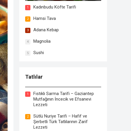
Kadınbudu Köfte Tarifi
1
Hamsi Tava
2
Adana Kebap
3
Magnolia
4
Sushi
5
Tatlılar
Tahinli Kabak Tatlısı Tarifi
Fıstıklı Sarma Tarifi – Gaziantep
1
Mutfağının İncecik ve Efsanevi
Lezzeti
Sütlü Nuriye Tarifi – Hafif ve
2
Şerbetli Türk Tatlılarının Zarif
Lezzeti