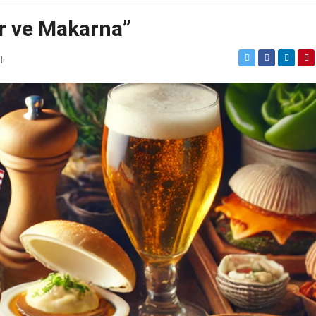
r ve Makarna”
lı