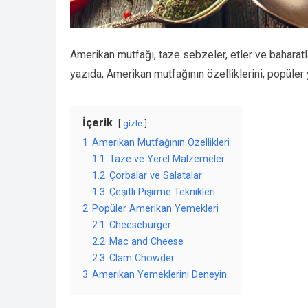
Amerikan mutfağı, taze sebzeler, etler ve baharatla
yazıda, Amerikan mutfağının özelliklerini, popüler
İçerik
gizle
1
Amerikan Mutfağının Özellikleri
1.1
Taze ve Yerel Malzemeler
1.2
Çorbalar ve Salatalar
1.3
Çeşitli Pişirme Teknikleri
2
Popüler Amerikan Yemekleri
2.1
Cheeseburger
2.2
Mac and Cheese
2.3
Clam Chowder
3
Amerikan Yemeklerini Deneyin