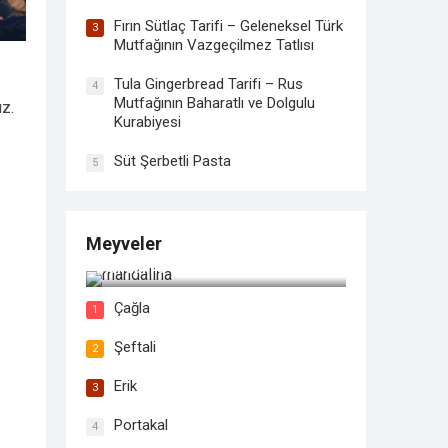
Fırın Sütlaç Tarifi – Geleneksel Türk
3
Mutfağının Vazgeçilmez Tatlısı
Tula Gingerbread Tarifi – Rus
4
Mutfağının Baharatlı ve Dolgulu
ız.
Kurabiyesi
Süt Şerbetli Pasta
5
Meyveler
Mandalina
Çağla
1
Şeftali
2
Erik
3
Portakal
4