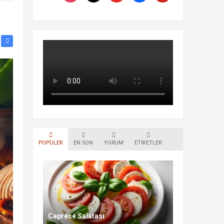
POPÜLER
EN SON
YORUM
ETIKETLER
Caprese Salatası