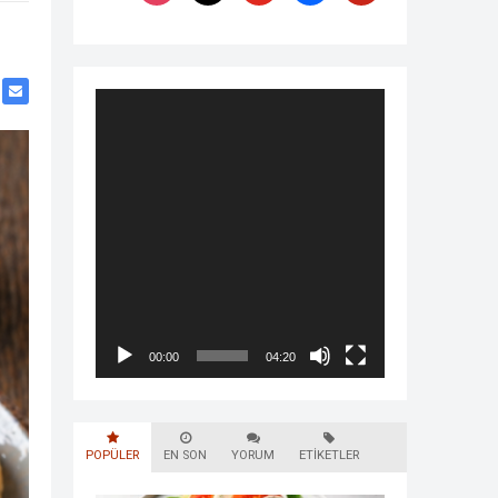
Video
oynatıcı
00:00
04:20
POPÜLER
EN SON
YORUM
ETIKETLER