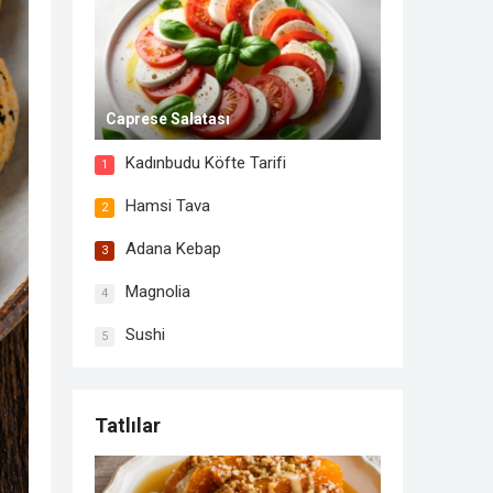
Caprese Salatası
Kadınbudu Köfte Tarifi
1
Hamsi Tava
2
Adana Kebap
3
Magnolia
4
Sushi
5
Tatlılar