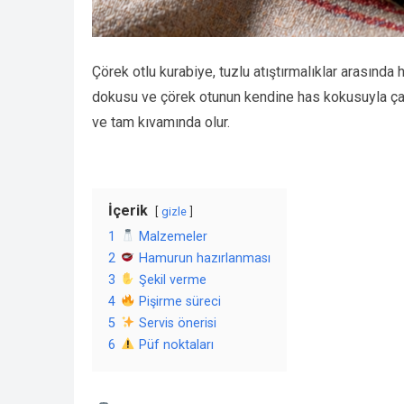
Çörek otlu kurabiye, tuzlu atıştırmalıklar arasında
dokusu ve çörek otunun kendine has kokusuyla çay s
ve tam kıvamında olur.
İçerik
gizle
1
Malzemeler
2
Hamurun hazırlanması
3
Şekil verme
4
Pişirme süreci
5
Servis önerisi
6
Püf noktaları