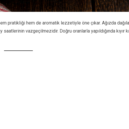
 hem pratikliği hem de aromatik lezzetiyle öne çıkar. Ağızda dağıl
aatlerinin vazgeçilmezidir. Doğru oranlarla yapıldığında kıyır kı