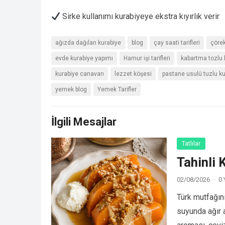
Sirke kullanımı kurabiyeye ekstra kıyırlık verir
ağızda dağılan kurabiye
blog
çay saati tarifleri
çörek
evde kurabiye yapımı
Hamur işi tarifleri
kabartma tozlu 
kurabiye canavarı
lezzet köşesi
pastane usulü tuzlu ku
yemek blog
Yemek Tarifler
İlgili Mesajlar
Tatlılar
Tahinli 
02/08/2026
·
0
Türk mutfağını
suyunda ağır a