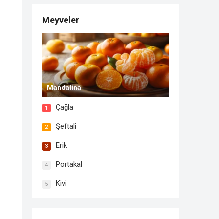
Meyveler
Mandalina
Çağla
1
Şeftali
2
Erik
3
Portakal
4
Kivi
5