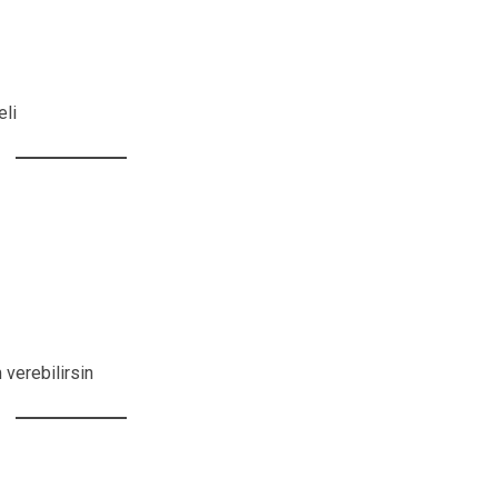
eli
 verebilirsin