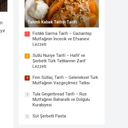
Tahinli Kabak Tatlısı Tarifi
an
yır
Fıstıklı Sarma Tarifi – Gaziantep
1
Mutfağının İncecik ve Efsanevi
Lezzeti
Sütlü Nuriye Tarifi – Hafif ve
2
Şerbetli Türk Tatlılarının Zarif
Lezzeti
Fırın Sütlaç Tarifi – Geleneksel Türk
3
Mutfağının Vazgeçilmez Tatlısı
Tula Gingerbread Tarifi – Rus
4
Mutfağının Baharatlı ve Dolgulu
Kurabiyesi
Süt Şerbetli Pasta
5