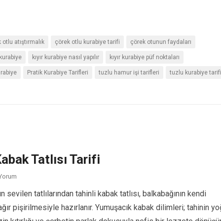
 otlu atıştırmalık
çörek otlu kurabiye tarifi
çörek otunun faydaları
kurabiye
kıyır kurabiye nasıl yapılır
kıyır kurabiye püf noktaları
rabiye
Pratik Kurabiye Tarifleri
tuzlu hamur işi tarifleri
tuzlu kurabiye tarif
Kabak Tatlısı Tarifi
 Yorum
n sevilen tatlılarından tahinli kabak tatlısı, balkabağının kendi
ğır pişirilmesiyle hazırlanır. Yumuşacık kabak dilimleri; tahinin y