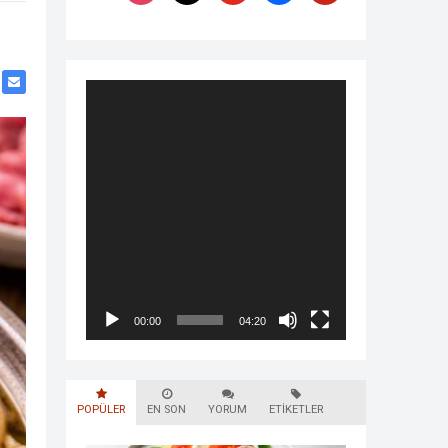
Video
oynatıcı
00:00
04:20
POPÜLER
EN SON
YORUM
ETIKETLER