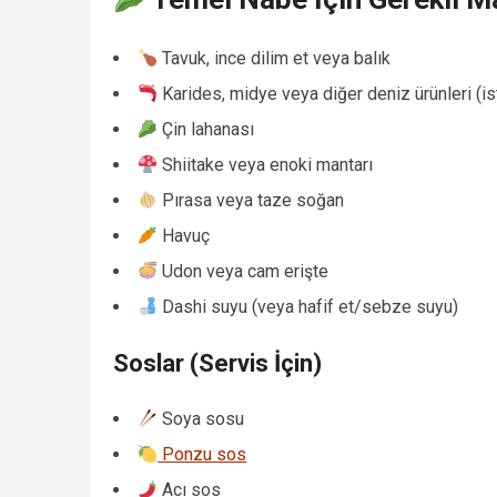
Tavuk, ince dilim et veya balık
Karides, midye veya diğer deniz ürünleri (is
Çin lahanası
Shiitake veya enoki mantarı
Pırasa veya taze soğan
Havuç
Udon veya cam erişte
Dashi suyu (veya hafif et/sebze suyu)
Soslar (Servis İçin)
Soya sosu
Ponzu sos
Acı sos