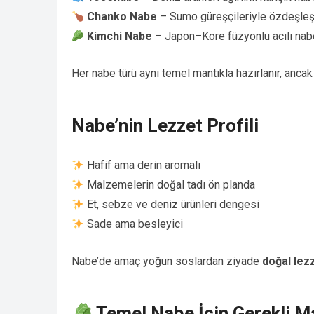
Chanko Nabe
– Sumo güreşçileriyle özdeşle
Kimchi Nabe
– Japon–Kore füzyonlu acılı nab
Her nabe türü aynı temel mantıkla hazırlanır, anca
Nabe’nin Lezzet Profili
Hafif ama derin aromalı
Malzemelerin doğal tadı ön planda
Et, sebze ve deniz ürünleri dengesi
Sade ama besleyici
Nabe’de amaç yoğun soslardan ziyade
doğal lez
Temel Nabe İçin Gerekli M