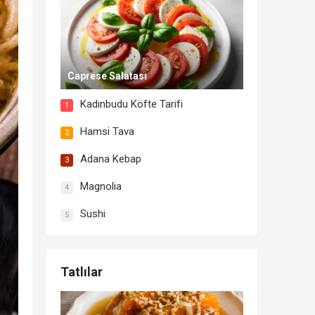
Caprese Salatası
Kadınbudu Köfte Tarifi
1
Hamsi Tava
2
Adana Kebap
3
Magnolia
4
Sushi
5
Tatlılar