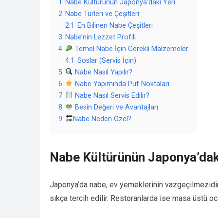
1
Nabe Kültürünün Japonya’daki Yeri
2
Nabe Türleri ve Çeşitleri
2.1
En Bilinen Nabe Çeşitleri
3
Nabe’nin Lezzet Profili
4
Temel Nabe İçin Gerekli Malzemeler
4.1
Soslar (Servis İçin)
5
Nabe Nasıl Yapılır?
6
Nabe Yapımında Püf Noktaları
7
Nabe Nasıl Servis Edilir?
8
Besin Değeri ve Avantajları
9
Nabe Neden Özel?
Nabe Kültürünün Japonya’dak
Japonya’da nabe, ev yemeklerinin vazgeçilmezidir
sıkça tercih edilir. Restoranlarda ise masa üstü oc