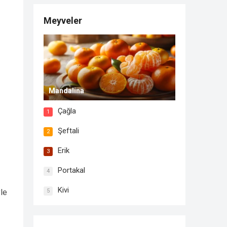
Meyveler
Mandalina
Çağla
1
Şeftali
2
Erik
3
Portakal
4
Kivi
le
5