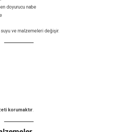
şen doyurucu nabe
e
k suyu ve malzemeleri değişir.
zeti korumaktır
.
alzemeler