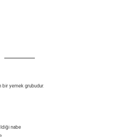
an bir yemek grubudur.
ildiği nabe
e