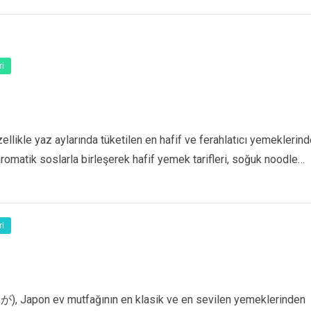
i
likle yaz aylarında tüketilen en hafif ve ferahlatıcı yemeklerin
 aromatik soslarla birleşerek hafif yemek tarifleri, soğuk noodle…
i
), Japon ev mutfağının en klasik ve en sevilen yemeklerinden