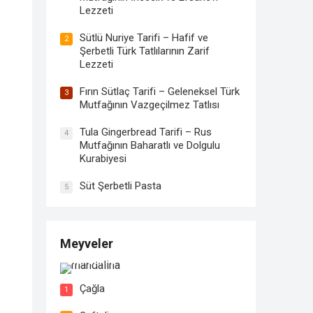
Lezzeti
Sütlü Nuriye Tarifi – Hafif ve
2
Şerbetli Türk Tatlılarının Zarif
Lezzeti
Fırın Sütlaç Tarifi – Geleneksel Türk
3
Mutfağının Vazgeçilmez Tatlısı
Tula Gingerbread Tarifi – Rus
4
Mutfağının Baharatlı ve Dolgulu
Kurabiyesi
Süt Şerbetli Pasta
5
Meyveler
Mandalina
Çağla
1