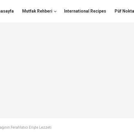
nasayfa
Mutfak Rehberi
International Recipes
Püf Nokta
ğının Ferahlatıcı Erişte Lezzeti