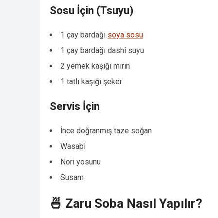
Sosu İçin (Tsuyu)
1 çay bardağı
soya sosu
1 çay bardağı dashi suyu
2 yemek kaşığı mirin
1 tatlı kaşığı şeker
Servis İçin
İnce doğranmış taze soğan
Wasabi
Nori yosunu
Susam
🍜 Zaru Soba Nasıl Yapılır?