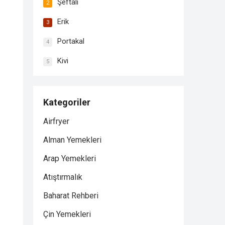
Şeftali
2
Erik
3
Portakal
4
Kivi
5
Kategoriler
Airfryer
Alman Yemekleri
Arap Yemekleri
Atıştırmalık
Baharat Rehberi
Çin Yemekleri