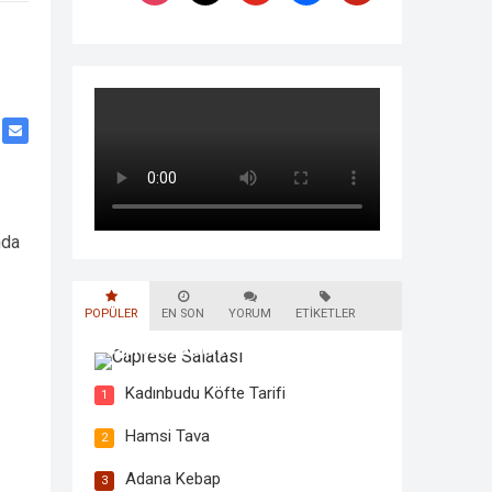
nda
POPÜLER
EN SON
YORUM
ETIKETLER
Caprese Salatası
Kadınbudu Köfte Tarifi
1
Hamsi Tava
2
Adana Kebap
3