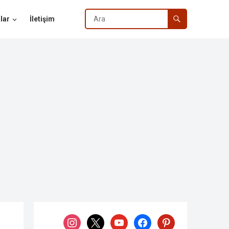
lar
İletişim
instagram
x
youtube
facebook
pinterest