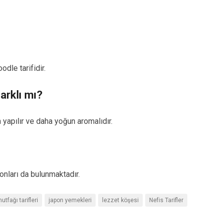
dle tarifidir.
arklı mı?
yapılır ve daha yoğun aromalıdır.
yonları da bulunmaktadır.
utfağı tarifleri
japon yemekleri
lezzet köşesi
Nefis Tarifler