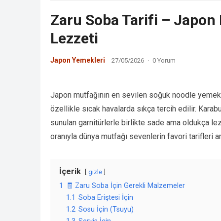
Zaru Soba Tarifi – Japon 
Lezzeti
Japon Yemekleri
27/05/2026
·
0 Yorum
Japon mutfağının en sevilen soğuk noodle yemekler
özellikle sıcak havalarda sıkça tercih edilir. Kar
sunulan garnitürlerle birlikte sade ama oldukça le
oranıyla dünya mutfağı sevenlerin favori tarifleri ar
İçerik
gizle
1
🧾 Zaru Soba İçin Gerekli Malzemeler
1.1
Soba Eriştesi İçin
1.2
Sosu İçin (Tsuyu)