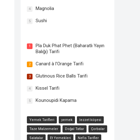
Magnolia
4
Sushi
5
Mahshi Tarifi
Pla Duk Phat Phet (Baharatlı Yayın
1
Balığı) Tarifi
Canard à l’Orange Tarifi
2
Glutinous Rice Balls Tarifi
3
Kissel Tarifi
4
Kounoupidi Kapama
5
Yemek Tarifleri
yemek
lezzet köşesi
Taze Malzemeler
Doğal Tatlar
Çorbalar
Salatalar
Et Yemekleri
Nefis Tarifler