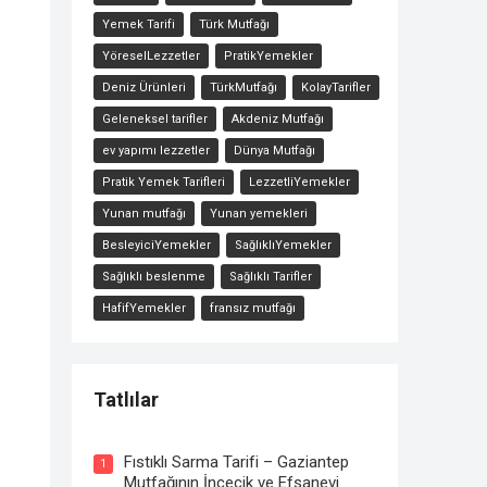
Yemek Tarifi
Türk Mutfağı
YöreselLezzetler
PratikYemekler
Deniz Ürünleri
TürkMutfağı
KolayTarifler
Geleneksel tarifler
Akdeniz Mutfağı
ev yapımı lezzetler
Dünya Mutfağı
Pratik Yemek Tarifleri
LezzetliYemekler
Yunan mutfağı
Yunan yemekleri
BesleyiciYemekler
SağlıklıYemekler
Sağlıklı beslenme
Sağlıklı Tarifler
HafifYemekler
fransız mutfağı
Tatlılar
Tahinli Kabak Tatlısı Tarifi
Fıstıklı Sarma Tarifi – Gaziantep
1
Mutfağının İncecik ve Efsanevi