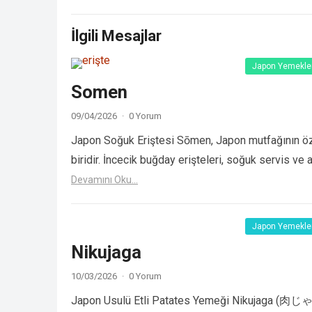
İlgili Mesajlar
Japon Yemekler
Somen
09/04/2026
·
0 Yorum
Japon Soğuk Eriştesi Sōmen, Japon mutfağının özel
biridir. İncecik buğday erişteleri, soğuk servis ve
Devamını Oku...
Japon Yemekler
Nikujaga
10/03/2026
·
0 Yorum
Japon Usulü Etli Patates Yemeği Nikujaga (肉じゃが