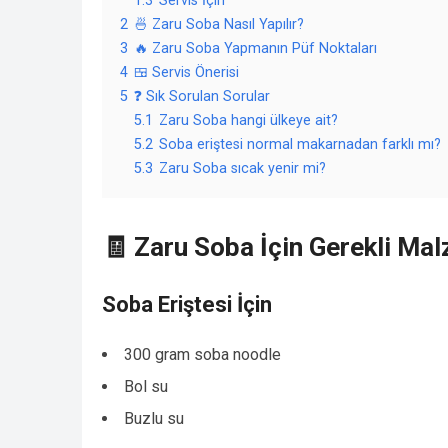
1.3
Servis İçin
2
🍜 Zaru Soba Nasıl Yapılır?
3
🔥 Zaru Soba Yapmanın Püf Noktaları
4
🍱 Servis Önerisi
5
❓ Sık Sorulan Sorular
5.1
Zaru Soba hangi ülkeye ait?
5.2
Soba eriştesi normal makarnadan farklı mı?
5.3
Zaru Soba sıcak yenir mi?
🧾 Zaru Soba İçin Gerekli Ma
Soba Eriştesi İçin
300 gram soba noodle
Bol su
Buzlu su