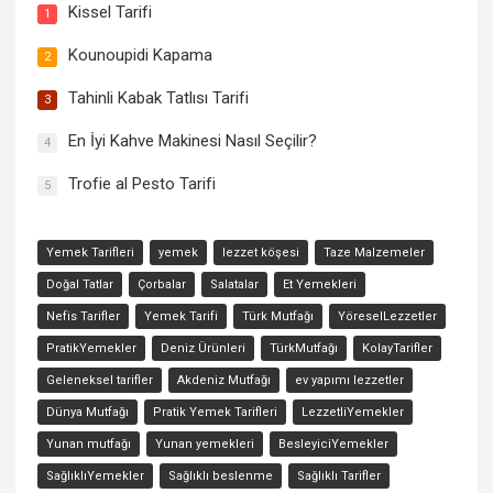
Kissel Tarifi
1
Kounoupidi Kapama
2
Tahinli Kabak Tatlısı Tarifi
3
En İyi Kahve Makinesi Nasıl Seçilir?
4
Trofie al Pesto Tarifi
5
Yemek Tarifleri
yemek
lezzet köşesi
Taze Malzemeler
Doğal Tatlar
Çorbalar
Salatalar
Et Yemekleri
Nefis Tarifler
Yemek Tarifi
Türk Mutfağı
YöreselLezzetler
PratikYemekler
Deniz Ürünleri
TürkMutfağı
KolayTarifler
Geleneksel tarifler
Akdeniz Mutfağı
ev yapımı lezzetler
Dünya Mutfağı
Pratik Yemek Tarifleri
LezzetliYemekler
Yunan mutfağı
Yunan yemekleri
BesleyiciYemekler
SağlıklıYemekler
Sağlıklı beslenme
Sağlıklı Tarifler