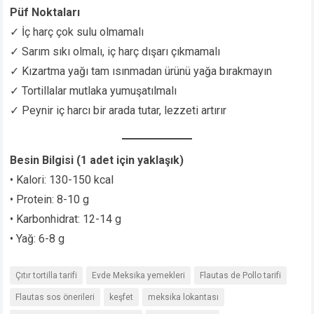
Püf Noktaları
✓ İç harç çok sulu olmamalı
✓ Sarım sıkı olmalı, iç harç dışarı çıkmamalı
✓ Kızartma yağı tam ısınmadan ürünü yağa bırakmayın
✓ Tortillalar mutlaka yumuşatılmalı
✓ Peynir iç harcı bir arada tutar, lezzeti artırır
Besin Bilgisi (1 adet için yaklaşık)
• Kalori: 130-150 kcal
• Protein: 8-10 g
• Karbonhidrat: 12-14 g
• Yağ: 6-8 g
Çıtır tortilla tarifi
Evde Meksika yemekleri
Flautas de Pollo tarifi
Flautas sos önerileri
keşfet
meksika lokantası