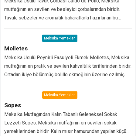
Meksika Usulü Tavuk Çorbası Caldo de Pollo, Meksika
mutfağının en sevilen ve besleyici çorbalarından biridir.
Tavuk, sebzeler ve aromatik baharatlarla hazırlanan bu
çorba; özellikle bağışıklık güçlendirici tarifler, sağlıklı
çorbalar ve…
Devamını Oku...
Meksika Yemekleri
Molletes
Meksika Usulü Peynirli Fasulyeli Ekmek Molletes, Meksika
mutfağının en pratik ve sevilen kahvaltılık tariflerinden biridir.
Ortadan ikiye bölünmüş bolillo ekmeğinin üzerine ezilmiş
siyah fasulye ve eriyen peynir eklenerek hazırlanır. Fırında…
Devamını Oku...
Meksika Yemekleri
Sopes
Meksika Mutfağından Kalın Tabanlı Geleneksel Sokak
Lezzeti Sopes, Meksika mutfağının en sevilen sokak
yemeklerinden biridir. Kalın mısır hamurundan yapılan küçük