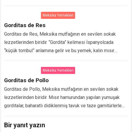
tabanların kenarları hafifçe yükseltilir ve üzerine fasulye
püresi, et, sebze…
Devamını Oku...
Meksika Yemekleri
Gorditas de Res
Gorditas de Res, Meksika mutfağının en sevilen sokak
lezzetlerinden biridir. “Gordita” kelimesi İspanyolcada
“küçük tombul” anlamına gelir ve bu yemek, kalın mısır
hamuru (masa harina) ile yapılan küçük yuvarlak ekmeklerin…
Devamını Oku...
Meksika Yemekleri
Gorditas de Pollo
Gorditas de Pollo, Meksika mutfağının en sevilen sokak
lezzetlerinden biridir. Mısır hamurundan yapılan yumuşak
gorditalar, baharatlı didiklenmiş tavuk ve taze garnitürlerle
doldurularak servis edilir. 🕒 Hazırlık Süresi 🛒 Malzemeler
Gordita…
Devamını Oku...
Bir yanıt yazın