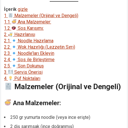
İçerik
gizle
1
Malzemeler (Orijinal ve Dengeli)
1.1
Ana Malzemeler:
1.2
Sos Karışımı:
2
Hazırlanışı
2.1
Noodle Hazırlama
2.2
Wok Hazırlığı (Lezzetin Sırrı)
2.3
Noodle’ları Ekleyin
2.4
Sos ile Birleştirme
2.5
Son Dokunuş
3
Servis Önerisi
4
Püf Noktaları
Malzemeler (Orijinal ve Dengeli)
Ana Malzemeler:
250 gr yumurta noodle (veya ince erişte)
2 diş sarımsak (ince doğranmış)