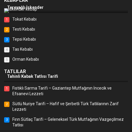
KEBAPLAR
Tereyağlı İskender
Tokat Kebabı
1
Testi Kebabı
2
Tepsi Kebabı
3
Tas Kebabı
4
Orman Kebabı
5
TATLILAR
Tahinli Kabak Tatlısı Tarifi
Fıstıklı Sarma Tarifi – Gaziantep Mutfağının İncecik ve
1
Efsanevi Lezzeti
Sütlü Nuriye Tarifi – Hafif ve Şerbetli Türk Tatlılarının Zarif
2
Lezzeti
Fırın Sütlaç Tarifi – Geleneksel Türk Mutfağının Vazgeçilmez
3
Tatlısı