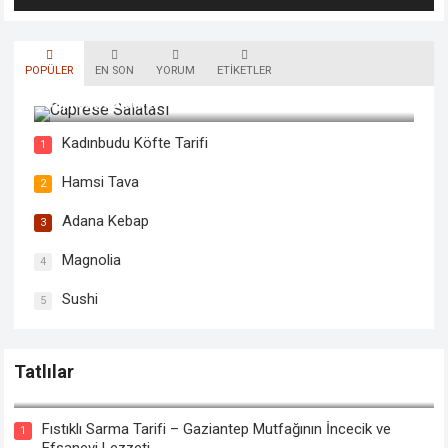
POPÜLER
EN SON
YORUM
ETIKETLER
Caprese Salatası
Kadınbudu Köfte Tarifi
1
Hamsi Tava
2
Adana Kebap
3
Magnolia
4
Sushi
5
Tatlılar
Tahinli Kabak Tatlısı Tarifi
Fıstıklı Sarma Tarifi – Gaziantep Mutfağının İncecik ve
1
Efsanevi Lezzeti