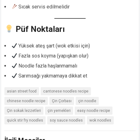
Sıcak servis edilmelidir
Püf Noktaları
Yüksek ateş şart (wok etkisi için)
Fazla sos koyma (yapışkan olur)
Noodle fazla haşlanmamalı
Sarımsağı yakmamaya dikkat et
asian street food
cantonese noodles recipe
chinese noodle recipe
Çin Çorbası
çin noodle
Çin sokak lezzetleri
çin yemekleri
easy noodle recipe
quick stir fry noodles
soy sauce noodles
wok noodles