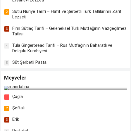
Sütlü Nuriye Tarifi – Hafif ve Şerbetli Türk Tatlılarının Zarif
2
Lezzeti
Fırın Sütlaç Tarifi – Geleneksel Türk Mutfağının Vazgeçilmez
3
Tatlısı
Tula Gingerbread Tarifi – Rus Mutfağının Baharatlı ve
4
Dolgulu Kurabiyesi
Süt Şerbetli Pasta
5
Meyveler
Mandalina
Çağla
1
Şeftali
2
Erik
3
Portakal