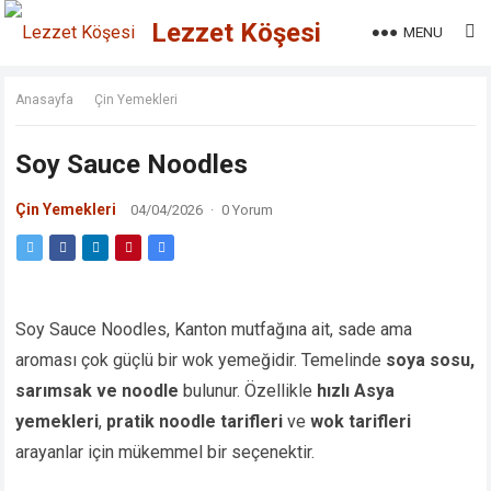
Lezzet Köşesi
MENU
Anasayfa
Çin Yemekleri
Soy Sauce Noodles
Çin Yemekleri
04/04/2026
·
0 Yorum
Soy Sauce Noodles, Kanton mutfağına ait, sade ama
aroması çok güçlü bir wok yemeğidir. Temelinde
soya sosu,
sarımsak ve noodle
bulunur. Özellikle
hızlı Asya
yemekleri
,
pratik noodle tarifleri
ve
wok tarifleri
arayanlar için mükemmel bir seçenektir.