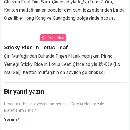
Chicken Feet Dim Sum, Çince adıyla 凤爪 (Fèng Zhǎo),
Kanton mutfağının en popüler dim sum lezzetlerinden biridir.
Özellikle Hong Kong ve Guangdong bölgesinde sabah
çayında (yum cha) servis edilir. Tavuk…
Devamını Oku...
Çin Yemekleri
Sticky Rice in Lotus Leaf
Çin Mutfağından Buharda Pişen Klasik Yapışkan Pirinç
Yemeği Sticky Rice in Lotus Leaf, Çince adıyla 糯米鸡 (Lo
Mai Gai), Kanton mutfağının en sevilen geleneksel
yemeklerinden biridir. Lotus yaprağına sarılarak buharda…
Devamını Oku...
Bir yanıt yazın
E-posta adresiniz yayınlanmayacak.
Gerekli alanlar
*
ile
işaretlenmişlerdir
Yorum
*