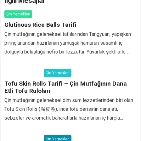
İlgili Mesajlar
Çin Yemekleri
Glutinous Rice Balls Tarifi
Çin mutfağının geleneksel tatlılarından Tangyuan, yapışkan
pirinç unundan hazırlanan yumuşak hamurun susamlı iç
dolguyla buluştuğu nefis bir lezzettir. Yuvarlak şekli aile
bütünlüğünü ve birlikteliği simgeler. Özellikle Fener
Festivali, Çin Yeni…
Devamını Oku...
Çin Yemekleri
Tofu Skin Rolls Tarifi – Çin Mutfağının Dana
Etli Tofu Ruloları
Çin mutfağının geleneksel dim sum lezzetlerinden biri olan
Tofu Skin Rolls (腐皮卷), ince tofu derisinin dana eti,
sebzeler ve aromatik baharatlarla hazırlanan iç harçla
sarılmasıyla yapılan özel bir yemektir. Dışı…
Devamını Oku...
Çin Yemekleri