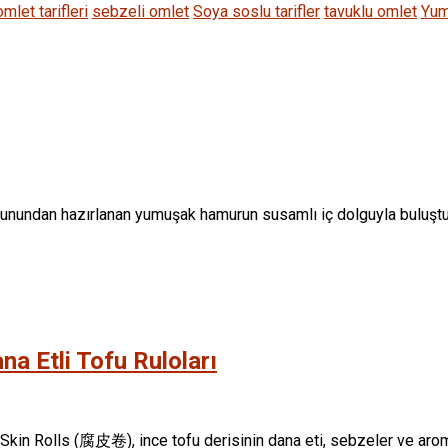
omlet tarifleri
sebzeli omlet
Soya soslu tarifler
tavuklu omlet
Yum
 unundan hazırlanan yumuşak hamurun susamlı iç dolguyla buluştuğu
na Etli Tofu Ruloları
kin Rolls (腐皮卷), ince tofu derisinin dana eti, sebzeler ve aromat