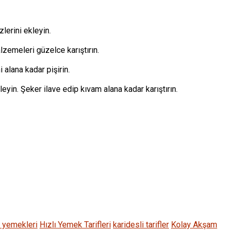
lerini ekleyin.
zemeleri güzelce karıştırın.
 alana kadar pişirin.
yin. Şeker ilave edip kıvam alana kadar karıştırın.
n yemekleri
Hızlı Yemek Tarifleri
karidesli tarifler
Kolay Akşam