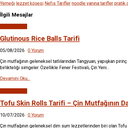
Yemeği
lezzet köşesi
Nefis Tarifler
noodle yanına tarifler
pratik 
İlgili Mesajlar
Çin Yemekleri
Glutinous Rice Balls Tarifi
05/08/2026
·
0 Yorum
Çin mutfağının geleneksel tatlılarından Tangyuan, yapışkan pirinç
birlikteliği simgeler. Özellikle Fener Festivali, Çin Yeni…
Devamını Oku...
Çin Yemekleri
Tofu Skin Rolls Tarifi – Çin Mutfağının Da
10/07/2026
·
0 Yorum
Çin mutfağının geleneksel dim sum lezzetlerinden biri olan Tofu S