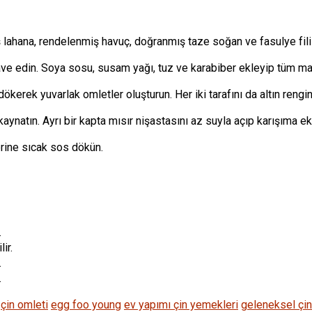
ş lahana, rendelenmiş havuç, doğranmış taze soğan ve fasulye filiz
ave edin. Soya sosu, susam yağı, tuz ve karabiber ekleyip tüm mal
kerek yuvarlak omletler oluşturun. Her iki tarafını da altın rengini
atın. Ayrı bir kapta mısır nişastasını az suyla açıp karışıma ekle
erine sıcak sos dökün.
.
ir.
.
.
çin omleti
egg foo young
ev yapımı çin yemekleri
geleneksel çi