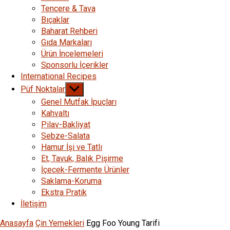
Tencere & Tava
Bıçaklar
Baharat Rehberi
Gıda Markaları
Ürün İncelemeleri
Sponsorlu İçerikler
International Recipes
Show
Püf Noktalar
sub
Genel Mutfak İpuçları
menu
Kahvaltı
Pilav-Bakliyat
Sebze-Salata
Hamur İşi ve Tatlı
Et, Tavuk, Balık Pişirme
İçecek-Fermente Ürünler
Saklama-Koruma
Ekstra Pratik
İletişim
Anasayfa
Çin Yemekleri
Egg Foo Young Tarifi