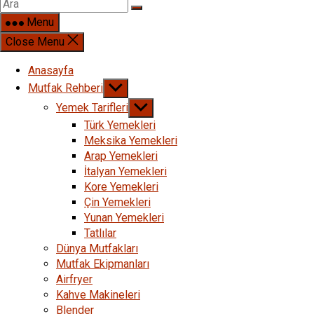
Menu
Close Menu
Anasayfa
Show
Mutfak Rehberi
sub
Show
Yemek Tarifleri
menu
sub
Türk Yemekleri
menu
Meksika Yemekleri
Arap Yemekleri
İtalyan Yemekleri
Kore Yemekleri
Çin Yemekleri
Yunan Yemekleri
Tatlılar
Dünya Mutfakları
Mutfak Ekipmanları
Airfryer
Kahve Makineleri
Blender