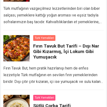
Türk mutfağının vazgeçilmez lezzetlerinden biri olan biber
salçası, yemeklere kattığı yoğun aroması ve eşsiz tadıyla
sofralarımızın baş tacıdır. Kahvaltılıklardan et yemeklerine,
çorbalardan zeytinyağlılara kadar birçok tarifte kullanılan
biber salçası, özellikle…
Devamını Oku...
Türk Yemekleri
Fırın Tavuk But Tarifi – Dışı Nar
Gibi Kızarmış, İçi Lokum Gibi
Yumuşacık
Fırın Tavuk But, hem pratik hazırlanışı hem de enfes
lezzetiyle Türk mutfağının en sevilen fırın yemeklerinden
biridir. Dışı çıtır çıtır kızaran, içi ise yumuşacık ve sulu kalan
tavuk butlar; özel…
Devamını Oku...
Türk Yemekleri
Sütlü Çorba Tarifi