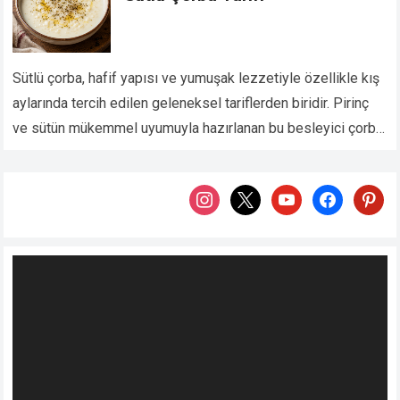
Sütlü çorba, hafif yapısı ve yumuşak lezzetiyle özellikle kış
aylarında tercih edilen geleneksel tariflerden biridir. Pirinç
ve sütün mükemmel uyumuyla hazırlanan bu besleyici çorba,
hem çocuklar hem de yetişkinler için…
Devamını Oku...
instagram
x
youtube
facebook
pintere
Video
oynatıcı