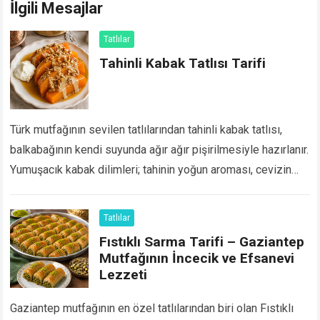
İlgili Mesajlar
Tatlılar
Tahinli Kabak Tatlısı Tarifi
Türk mutfağının sevilen tatlılarından tahinli kabak tatlısı,
balkabağının kendi suyunda ağır ağır pişirilmesiyle hazırlanır.
Yumuşacık kabak dilimleri; tahinin yoğun aroması, cevizin
kıtırlığı ve şerbetin parlak dokusuyla nefis bir lezzete
dönüşür….
Devamını Oku...
Tatlılar
Fıstıklı Sarma Tarifi – Gaziantep
Mutfağının İncecik ve Efsanevi
Lezzeti
Gaziantep mutfağının en özel tatlılarından biri olan Fıstıklı