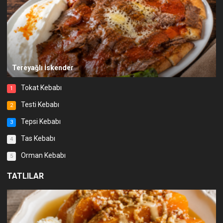
Tereyağlı İskender
Tokat Kebabı
1
Testi Kebabı
2
Tepsi Kebabı
3
Tas Kebabı
4
Orman Kebabı
5
TATLILAR