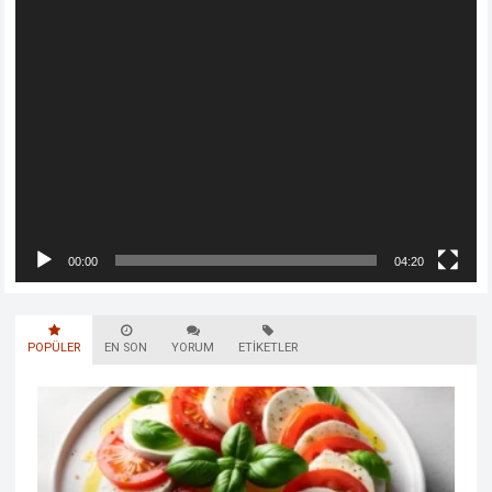
00:00
04:20
POPÜLER
EN SON
YORUM
ETIKETLER