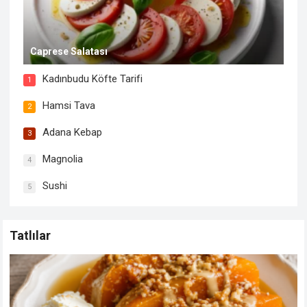
Caprese Salatası
Kadınbudu Köfte Tarifi
1
Hamsi Tava
2
Adana Kebap
3
Magnolia
4
Sushi
5
Tatlılar