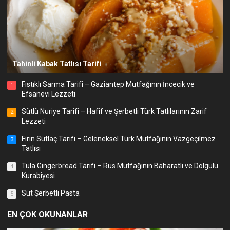
Tahinli Kabak Tatlısı Tarifi
Fıstıklı Sarma Tarifi – Gaziantep Mutfağının İncecik ve
1
Efsanevi Lezzeti
Sütlü Nuriye Tarifi – Hafif ve Şerbetli Türk Tatlılarının Zarif
2
Lezzeti
Fırın Sütlaç Tarifi – Geleneksel Türk Mutfağının Vazgeçilmez
3
Tatlısı
Tula Gingerbread Tarifi – Rus Mutfağının Baharatlı ve Dolgulu
4
Kurabiyesi
Süt Şerbetli Pasta
5
EN ÇOK OKUNANLAR