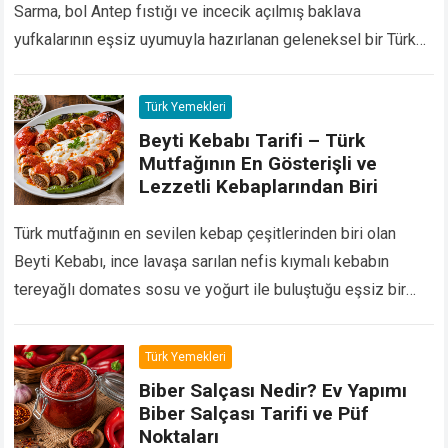
Sarma, bol Antep fıstığı ve incecik açılmış baklava
yufkalarının eşsiz uyumuyla hazırlanan geleneksel bir Türk
tatlısıdır. Dışı hafif çıtır, içi ise bol…
Devamını Oku...
Türk Yemekleri
Beyti Kebabı Tarifi – Türk
Mutfağının En Gösterişli ve
Lezzetli Kebaplarından Biri
Türk mutfağının en sevilen kebap çeşitlerinden biri olan
Beyti Kebabı, ince lavaşa sarılan nefis kıymalı kebabın
tereyağlı domates sosu ve yoğurt ile buluştuğu eşsiz bir
lezzettir. Dışı hafif çıtır, içi…
Devamını Oku...
Türk Yemekleri
Biber Salçası Nedir? Ev Yapımı
Biber Salçası Tarifi ve Püf
Noktaları