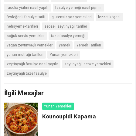
fasolia yiahni nasıl yapılır
fasulye yemeği nasıl pişirilir
fesleğenli fasulye tarifi
glutensiz yaz yemekleri
lezzet köşesi
nefisyemektarifleri
sebzeli zeytinyağlı tarifler
soğuk servis yemekler
taze fasulye yemeği
vegan zeytinyağlı yemekler
yemek
Yemek Tarifleri
yunan mutfağı tarifleri
Yunan yemekleri
zeytinyağlı fasulye nasıl yapılır
zeytinyağlı sebze yemekleri
zeytinyağlı taze fasulye
İlgili Mesajlar
Yunan Yemekleri
Kounoupidi Kapama