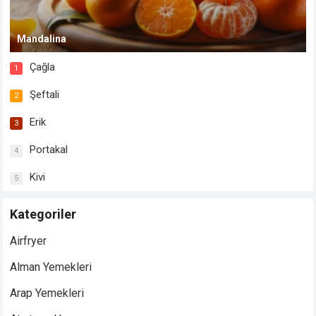
Mandalina
Çağla
1
Şeftali
2
Erik
3
Portakal
4
Kivi
5
Kategoriler
Airfryer
Alman Yemekleri
Arap Yemekleri