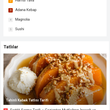
Hamsi Tava
2
Adana Kebap
3
Magnolia
4
Sushi
5
Tatlılar
Tahinli Kabak Tatlısı Tarifi