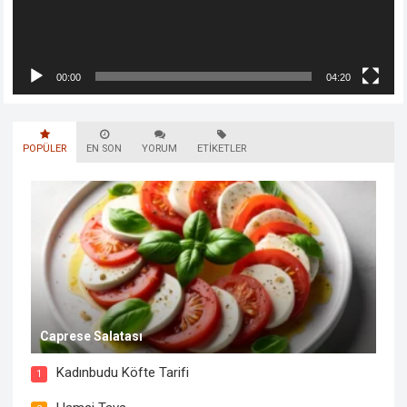
00:00
04:20
POPÜLER
EN SON
YORUM
ETIKETLER
Caprese Salatası
Kadınbudu Köfte Tarifi
1