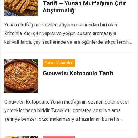
Tarifi – Yunan Mutfağının Çıtır
Atıştırmalığı
Yunan mutfağının sevilen atıştırmalıklarından biri olan
Kritsinia, dışı çıtır yapısı ve yoğun susam aromasıyla
kahvaltılarda, çay saatlerinde ve ara öğünlerde sıkça tercih
edilir. Özellikle gevrek dokusu sayesinde peynir tabaklarının
ve…
Devamını Oku...
Yunan Yemekleri
Giouvetsi Kotopoulo Tarifi
Giouvetsi Kotopoulo, Yunan mutfağının sevilen geleneksel
yemeklerinden biridir. Tavuk eti, domates sosu ve arpa
şehriye benzeri orzo makarnasıyla hazırlanan bu nefis
güveç; fırında ağır ağır pişirilerek yoğun aromalı ve
doyurucu…
Devamını Oku...