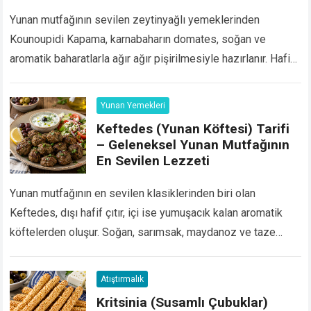
Yunan mutfağının sevilen zeytinyağlı yemeklerinden
Kounoupidi Kapama, karnabaharın domates, soğan ve
aromatik baharatlarla ağır ağır pişirilmesiyle hazırlanır. Hafif,
besleyici ve etsiz bir ana yemek arayanlar için oldukça
lezzetli bir seçenektir….
Devamını Oku...
Yunan Yemekleri
Keftedes (Yunan Köftesi) Tarifi
– Geleneksel Yunan Mutfağının
En Sevilen Lezzeti
Yunan mutfağının en sevilen klasiklerinden biri olan
Keftedes, dışı hafif çıtır, içi ise yumuşacık kalan aromatik
köftelerden oluşur. Soğan, sarımsak, maydanoz ve taze
nane ile zenginleştirilen bu özel tarif, Akdeniz…
Devamını
Oku...
Atıştırmalık
Kritsinia (Susamlı Çubuklar)