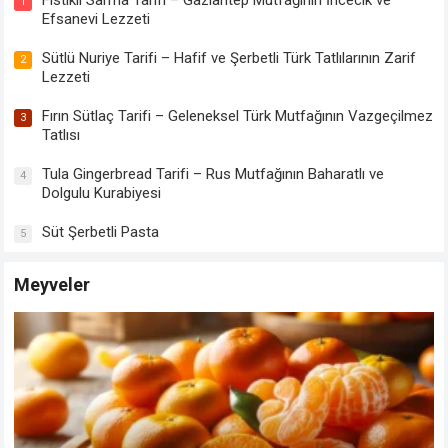
Fıstıklı Sarma Tarifi – Gaziantep Mutfağının İncecik ve
1
Efsanevi Lezzeti
Sütlü Nuriye Tarifi – Hafif ve Şerbetli Türk Tatlılarının Zarif
2
Lezzeti
Fırın Sütlaç Tarifi – Geleneksel Türk Mutfağının Vazgeçilmez
3
Tatlısı
Tula Gingerbread Tarifi – Rus Mutfağının Baharatlı ve
4
Dolgulu Kurabiyesi
Süt Şerbetli Pasta
5
Meyveler