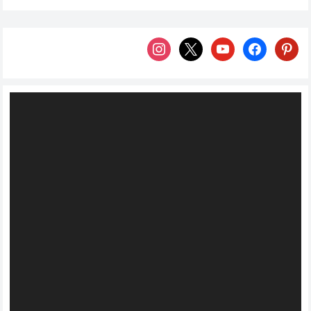
Ana malzemesi beyaz peynir olan bu lezzet, közlenmiş
kırmızı…
Devamını Oku...
instagram
x
youtube
facebook
pintere
Video
oynatıcı