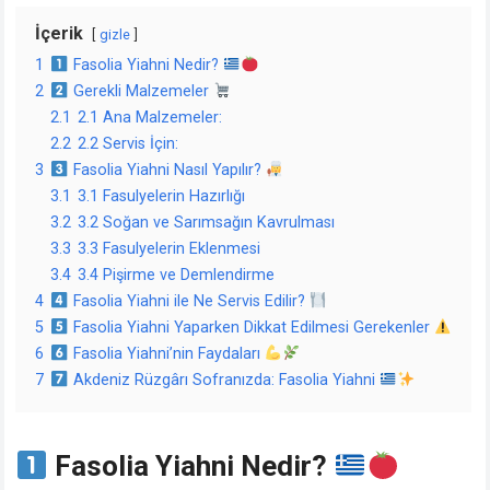
İçerik
gizle
1
Fasolia Yiahni Nedir?
2
Gerekli Malzemeler
2.1
2.1 Ana Malzemeler:
2.2
2.2 Servis İçin:
3
Fasolia Yiahni Nasıl Yapılır?
3.1
3.1 Fasulyelerin Hazırlığı
3.2
3.2 Soğan ve Sarımsağın Kavrulması
3.3
3.3 Fasulyelerin Eklenmesi
3.4
3.4 Pişirme ve Demlendirme
4
Fasolia Yiahni ile Ne Servis Edilir?
5
Fasolia Yiahni Yaparken Dikkat Edilmesi Gerekenler
6
Fasolia Yiahni’nin Faydaları
7
Akdeniz Rüzgârı Sofranızda: Fasolia Yiahni
Fasolia Yiahni Nedir?