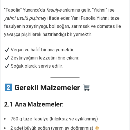
“Fasolia” Yunanca’da
fasulye
anlamına gelir. “Yiahni” ise
yahni usulü pişirme
yi ifade eder. Yani Fasolia Yiahni, taze
fasulyenin zeytinyağı, bol soğan, sarımsak ve domates ile
yavaşça pişirilerek hazırlandığı bir yemektir.
Vegan ve hafif bir ana yemektir.
Zeytinyağının lezzetini öne çıkarır.
Soğuk olarak servis edilir.
Gerekli Malzemeler
2.1 Ana Malzemeler:
750 g taze fasulye (kılçıksız ve ayıklanmış)
2 adet büyük soğan (yarım ay doğranmış)